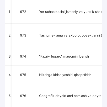
raqami
1
972
Yer uchastkasini jismoniy va yuridik shaxsl
2
973
Tashqi reklama va axborot obyektlarini (kons
3
974
“Faxriy fuqaro” maqomini berish
4
975
Nikohga kirish yoshini qisqartirish
5
976
Geografik obyektlarni nomlash va qayta n