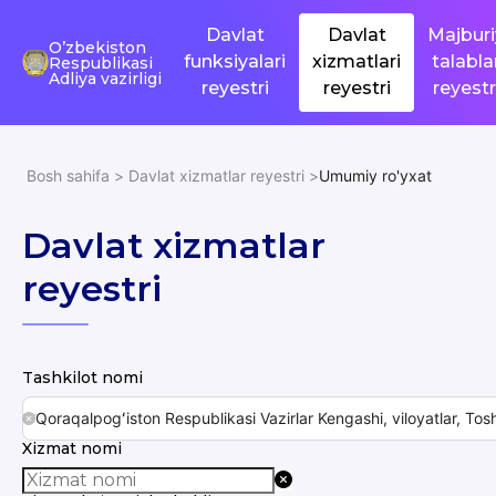
Davlat
Davlat
Majburi
O’zbekiston
funksiyalari
xizmatlari
talabla
Respublikasi
Adliya vazirligi
reyestri
reyestri
reyestr
Bosh sahifa
>
Davlat xizmatlar reyestri
>
Umumiy ro'yxat
Davlat xizmatlar
reyestri
Tashkilot nomi
Qoraqalpogʻiston Respublikasi Vazirlar Kengashi, viloyatlar, Tos
Xizmat nomi