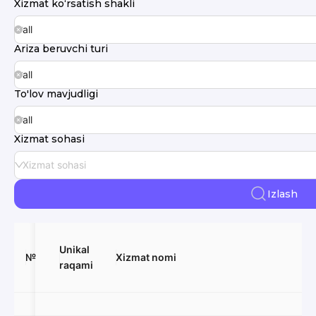
Xizmat ko‘rsatish shakli
all
Ariza beruvchi turi
all
To'lov mavjudligi
all
Xizmat sohasi
Xizmat sohasi
Izlash
Unikal
№
Xizmat nomi
raqami
№
Unikal
Xizmat nomi