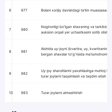
6
977
Bolani xorijiy davlatdagi taʼlim muassasasig
Nogironligi boʻlgan shaxsning va tarkibida n
7
980
auksion orqali yer uchastkasini sotib olish b
Alohida uy-joyni (kvartira, uy, kvartiraning y
8
981
bergan shaxslar toʻgʻrisida maʼlumotnoma b
Uy-joy sharoitlarini yaxshilashga muhtoj boʻ
9
982
turar joylarni taqsimlash va taqdim etish
10
983
Turar joylarni almashtirish