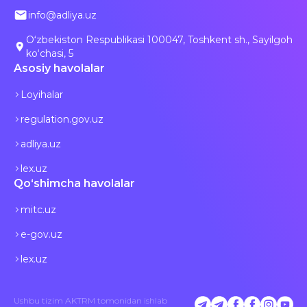
info@adliya.uz
O‘zbekiston Respublikasi 100047, Toshkent sh., Sayilgoh
ko‘chasi, 5
Asosiy havolalar
Loyihalar
regulation.gov.uz
adliya.uz
lex.uz
Qo‘shimcha havolalar
mitc.uz
e-gov.uz
lex.uz
Ushbu tizim AKTRM tomonidan ishlab