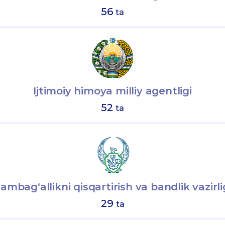
56
ta
Ijtimoiy himoya milliy agentligi
52
ta
ambag‘allikni qisqartirish va bandlik vazirli
29
ta