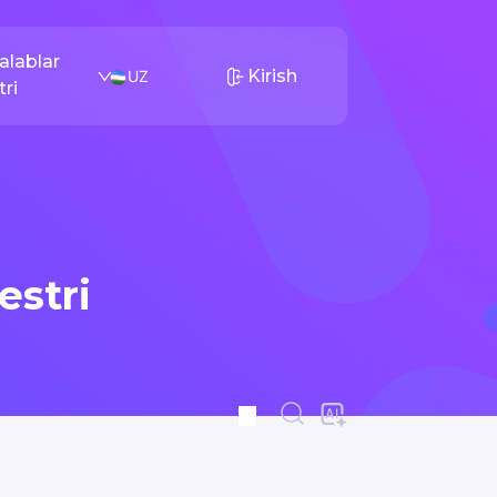
alablar
Kirish
UZ
tri
estri