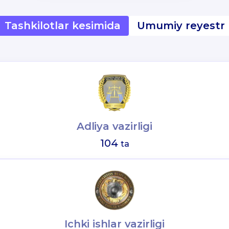
Tashkilotlar kesimida
Umumiy reyestr
Adliya vazirligi
104
ta
Ichki ishlar vazirligi