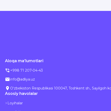
Aloqa ma’lumotlari
+998 71 207-04-43
info@adliya.uz
O‘zbekiston Respublikasi 100047, Toshkent sh., Sayilgoh ko‘
Asosiy havolalar
Loyihalar