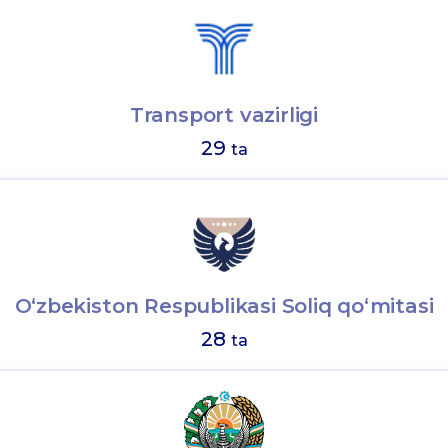
Transport vazirligi
29
ta
O‘zbekiston Respublikasi Soliq qo‘mitasi
28
ta