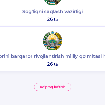
Sog‘liqni saqlash vazirligi
26
ta
rini barqaror rivojlantirish milliy qo‘mitasi
26
ta
Ko‘proq ko‘rish