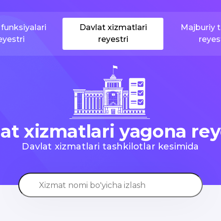
funksiyalari
Davlat xizmatlari
Majburiy t
eyestri
reyestri
reyes
at xizmatlari yagona rey
Davlat xizmatlari tashkilotlar kesimida