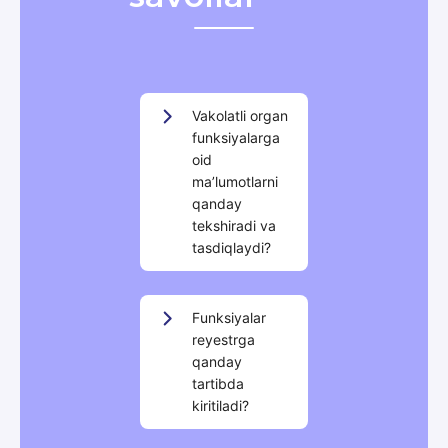
Vakolatli organ
funksiyalarga
oid
maʼlumotlarni
qanday
tekshiradi va
tasdiqlaydi?
Funksiyalar
reyestrga
qanday
tartibda
kiritiladi?