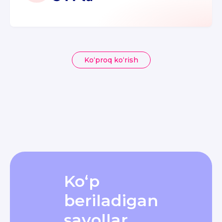
Ko‘proq ko‘rish
Ko‘p
beriladigan
savollar