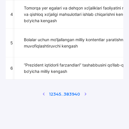
Tomorqa yer egalari va dehqon xo‘jaliklari faoliyatini rivoj
4
va qishloq xo‘jaligi mahsulotlari ishlab chiqarishni kengay
bo‘yicha kengash
Bolalar uchun mo‘ljallangan milliy kontentlar yaratishni
5
muvofiqlashtiruvchi kengash
“Prezident iqtidorli farzandlari” tashabbusini qo‘llab-qu
6
bo‘yicha milliy kengash
...
1
2
3
4
5
38
39
40