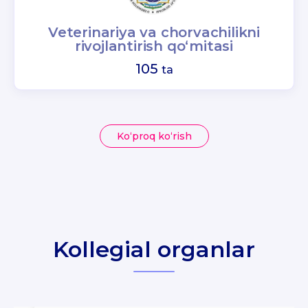
Veterinariya va chorvachilikni
rivojlantirish qo‘mitasi
105
ta
Ko‘proq ko‘rish
Kollegial organlar