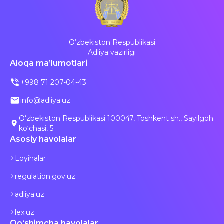
O’zbekiston Respublikasi
Adliya vazirligi
Aloqa ma’lumotlari
+998 71 207-04-43
info@adliya.uz
O‘zbekiston Respublikasi 100047, Toshkent sh., Sayilgoh
ko‘chasi, 5
Asosiy havolalar
Loyihalar
regulation.gov.uz
adliya.uz
lex.uz
Qo‘shimcha havolalar