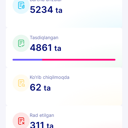
5234
ta
Tasdiqlangan
4861
ta
Ko‘rib chiqilmoqda
62
ta
Rad etilgan
311
ta