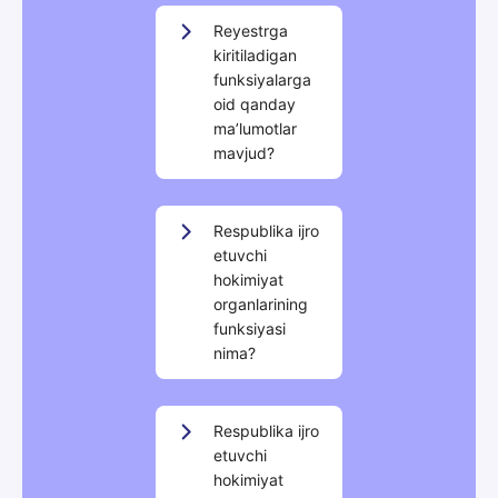
Reyestrga
kiritiladigan
funksiyalarga
oid qanday
maʼlumotlar
mavjud?
Respublika ijro
etuvchi
hokimiyat
organlarining
funksiyasi
nima?
Respublika ijro
etuvchi
hokimiyat