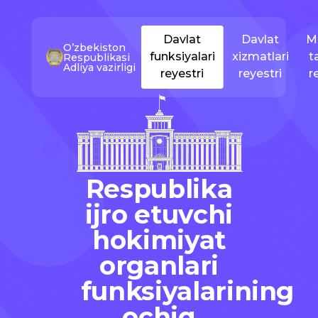
Davlat
Davlat
M
O’zbekiston
funksiyalari
xizmatlari
t
Respublikasi
Adliya vazirligi
reyestri
reyestri
r
Respublika
ijro etuvchi
hokimiyat
organlari
funksiyalarining
ochiq