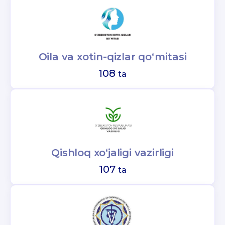
Oila va xotin-qizlar qo‘mitasi
108
ta
Qishloq xo‘jaligi vazirligi
107
ta