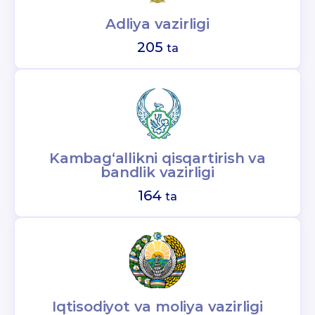
Adliya vazirligi
205
ta
Kambag‘allikni qisqartirish va
bandlik vazirligi
164
ta
Iqtisodiyot va moliya vazirligi