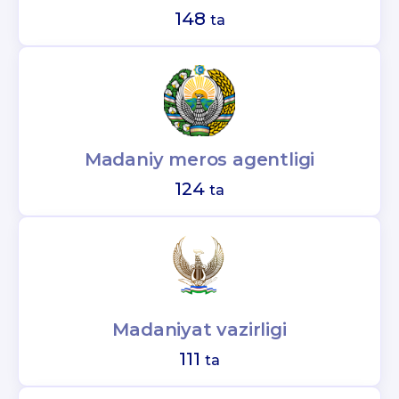
148
ta
Madaniy meros agentligi
124
ta
Madaniyat vazirligi
111
ta