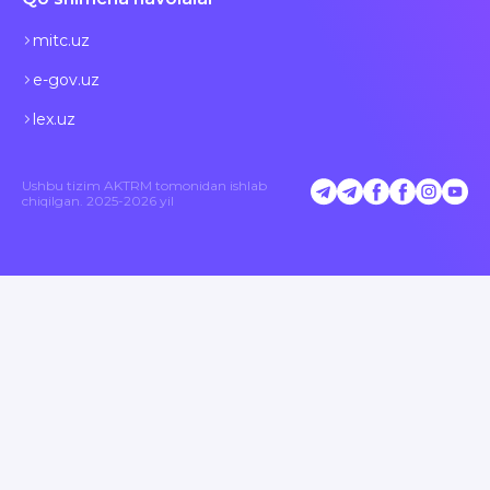
mitc.uz
e-gov.uz
lex.uz
Ushbu tizim AKTRM tomonidan ishlab
chiqilgan. 2025-2026 yil