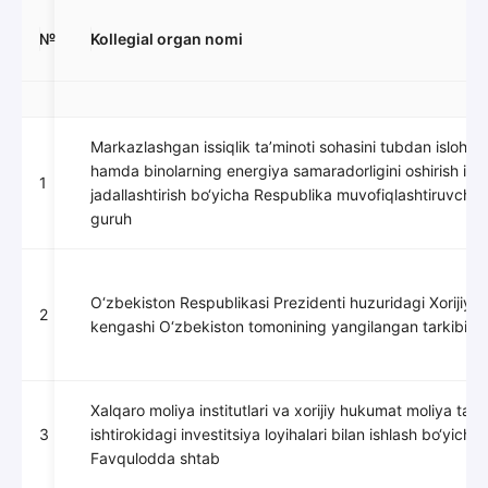
№
Kollegial organ nomi
№
Kollegial organ nomi
Markazlashgan issiqlik ta’minoti sohasini tubdan isloh qil
hamda binolarning energiya samaradorligini oshirish ishla
1
jadallashtirish bo‘yicha Respublika muvofiqlashtiruvchi i
guruh
O‘zbekiston Respublikasi Prezidenti huzuridagi Xorijiy in
2
kengashi O‘zbekiston tomonining yangilangan tarkibi
Xalqaro moliya institutlari va xorijiy hukumat moliya tashk
3
ishtirokidagi investitsiya loyihalari bilan ishlash bo‘yicha
Favqulodda shtab