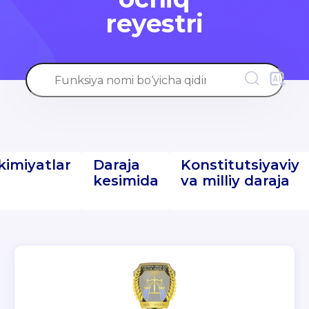
reyestri
kimiyatlar
Daraja
Konstitutsiyaviy
kesimida
va milliy daraja